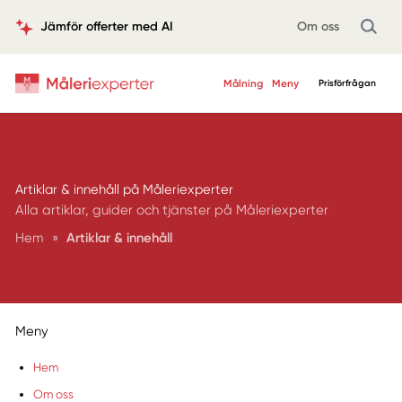
Jämför offerter med AI
Om oss
Målning
Meny
Prisförfrågan
Artiklar & innehåll på Måleriexperter
Alla artiklar, guider och tjänster på Måleriexperter
Hem
»
Artiklar & innehåll
Meny
Hem
Om oss