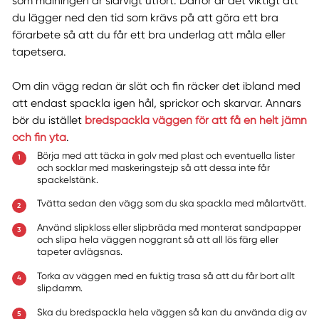
som målningen är slarvigt utfört. Därför är det viktigt att
du lägger ned den tid som krävs på att göra ett bra
förarbete så att du får ett bra underlag att måla eller
tapetsera.
Om din vägg redan är slät och fin räcker det ibland med
att endast spackla igen hål, sprickor och skarvar. Annars
bör du istället
bredspackla väggen för att få en helt jämn
och fin yta
.
Börja med att täcka in golv med plast och eventuella lister
och socklar med maskeringstejp så att dessa inte får
spackelstänk.
Tvätta sedan den vägg som du ska spackla med målartvätt.
Använd slipkloss eller slipbräda med monterat sandpapper
och slipa hela väggen noggrant så att all lös färg eller
tapeter avlägsnas.
Torka av väggen med en fuktig trasa så att du får bort allt
slipdamm.
Ska du bredspackla hela väggen så kan du använda dig av