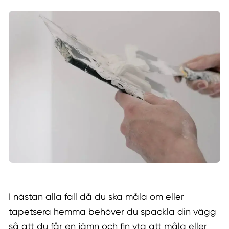
I nästan alla fall då du ska måla om eller
tapetsera hemma behöver du spackla din vägg
så att du får en jämn och fin yta att måla eller