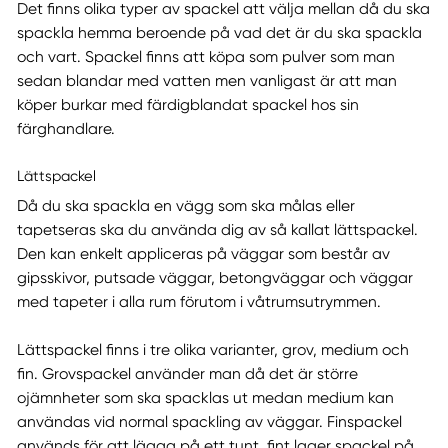
Det finns olika typer av spackel att välja mellan då du ska
spackla hemma beroende på vad det är du ska spackla
och vart. Spackel finns att köpa som pulver som man
sedan blandar med vatten men vanligast är att man
köper burkar med färdigblandat spackel hos sin
färghandlare.
Lättspackel
Då du ska spackla en vägg som ska målas eller
tapetseras ska du använda dig av så kallat lättspackel.
Den kan enkelt appliceras på väggar som består av
gipsskivor, putsade väggar, betongväggar och väggar
med tapeter i alla rum förutom i våtrumsutrymmen.
Lättspackel finns i tre olika varianter, grov, medium och
fin. Grovspackel använder man då det är större
ojämnheter som ska spacklas ut medan medium kan
användas vid normal spackling av väggar. Finspackel
används för att lägga på ett tunt, fint lager spackel på