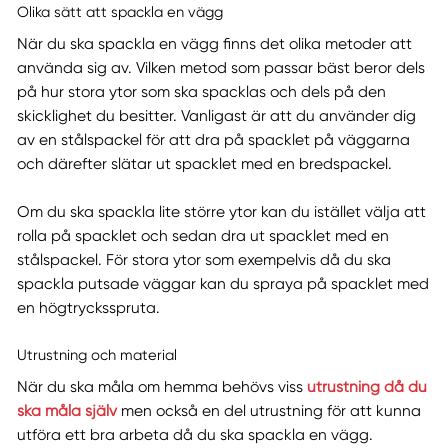
Olika sätt att spackla en vägg
När du ska spackla en vägg finns det olika metoder att
använda sig av. Vilken metod som passar bäst beror dels
på hur stora ytor som ska spacklas och dels på den
skicklighet du besitter. Vanligast är att du använder dig
av en stålspackel för att dra på spacklet på väggarna
och därefter slätar ut spacklet med en bredspackel.
Om du ska spackla lite större ytor kan du istället välja att
rolla på spacklet och sedan dra ut spacklet med en
stålspackel. För stora ytor som exempelvis då du ska
spackla putsade väggar kan du spraya på spacklet med
en högtrycksspruta.
Utrustning och material
När du ska måla om hemma behövs viss
utrustning då du
ska måla själv
men också en del utrustning för att kunna
utföra ett bra arbeta då du ska spackla en vägg.