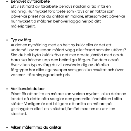
Behovet av förarbete
Ett visst mått av förarbete behövs nästan alltid inför en
målning. Hur mycket förarbete som krävs är en faktor som
påverkar priset när du anlitar en målare, eftersom det påverkar
hur mycket tid målaren behöver lägga ner på ditt
måleriprojekt.
Typ av färg
Är det en nymålning med en helt ny kulör eller är det ett
underhåll av en redan målad vägg eller fasad som ska utföras?
Ska du helt byta kulör krävs det mer arbete jämfört med om du
bara ska fräscha upp den befintliga färgen. Fundera också
över vilken typ av färg du vill använda dig av, då olika
färgtyper har olika egenskaper som ger olika resultat och även
varierar i täckningsgrad och pris.
Var i landet du bor
Priset för att anlita en målare kan variera mycket i olika delar av
landet då detta ofta speglar den generella lönebilden i olika
städer. Vanligen är det billigare att anlita en målare på
glesbygden eller i en småstad jämfört med om du bor i en
storstad.
Vilken målerifirma du anlitar