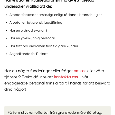
När vi utför en kvalitetsgranskning av ett företag
undersöker vi alltid att de:
Arbetar fackmannamässigt enligt rådande branschregler
Arbetar enligt svensk lagstiftning
Har en ordnad ekonomi
Har en yrkeskunnig personal
Har fått bra omdömen från tidigare kunder
Är godkända för F-skatt
Har du några funderingar eller frågor
om oss
eller våra
tjänster? Tveka då inte att
kontakta oss
– vår
engagerade personal finns alltid till hands för att besvara
dina frågor!
Få fem stycken offerter från granskade måleriföretag,