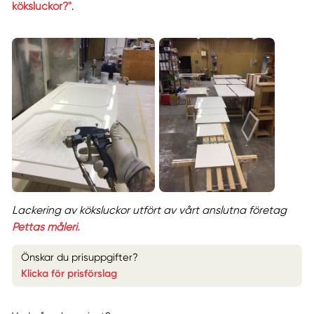
köksluckor?"
.
Lackering av köksluckor utfört av vårt anslutna företag
Pettas måleri.
Önskar du prisuppgifter?
Klicka för prisförslag