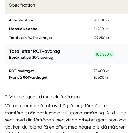
Specifikation
Arbetskostnad
78 000 kr
Materialkostnad
51 250 kr
Total utan ROT-avdraget
129 250 kr
Total efter ROT-avdrag
105 850 kr
Beräknat på
30
% avdrag
ROT-avdraget
23 400 kr
Kvar på ROT-avdraget
26 600 kr
2. Var ute i god tid med din förfrågan
Vår och sommar är oftast högsäsong för målare,
framförallt när det kommer till utomhusmålning. Är du ute
sent med din förfrågan men vill ha arbetet gjort inom kort
tid, kan du ibland få en offert med högre pris då målaren