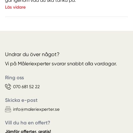
går igenom vad du ska tänka på.
Läs vidare
Undrar du över något?
Vi på Måleriexperter svarar snabbt alla vardagar.
Ring oss
070 681 52 22
Skicka e-post
info@maleriexperter.se
Vill du ha en offert?
Jämför offerter, gratis!