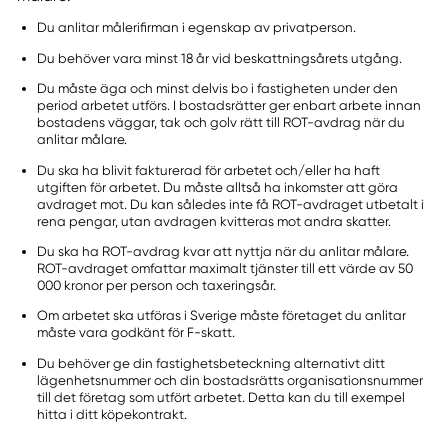
Du anlitar målerifirman i egenskap av privatperson.
Du behöver vara minst 18 år vid beskattningsårets utgång.
Du måste äga och minst delvis bo i fastigheten under den
period arbetet utförs. I bostadsrätter ger enbart arbete innan
bostadens väggar, tak och golv rätt till ROT-avdrag när du
anlitar målare.
Du ska ha blivit fakturerad för arbetet och/eller ha haft
utgiften för arbetet. Du måste alltså ha inkomster att göra
avdraget mot. Du kan således inte få ROT-avdraget utbetalt i
rena pengar, utan avdragen kvitteras mot andra skatter.
Du ska ha ROT-avdrag kvar att nyttja när du anlitar målare.
ROT-avdraget omfattar maximalt tjänster till ett värde av 50
000 kronor per person och taxeringsår.
Om arbetet ska utföras i Sverige måste företaget du anlitar
måste vara godkänt för F-skatt.
Du behöver ge din fastighetsbeteckning alternativt ditt
lägenhetsnummer och din bostadsrätts organisationsnummer
till det företag som utfört arbetet. Detta kan du till exempel
hitta i ditt köpekontrakt.