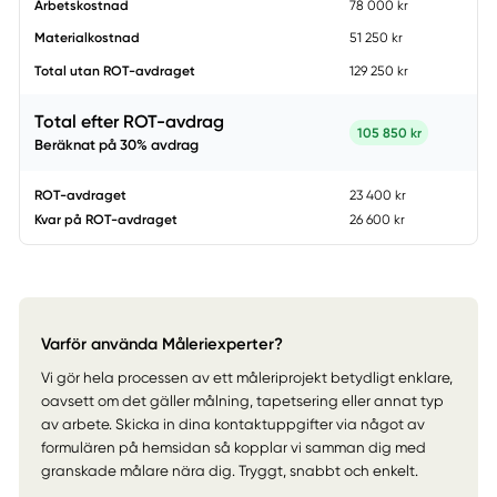
Arbetskostnad
78 000 kr
Materialkostnad
51 250 kr
Total utan ROT-avdraget
129 250 kr
Total efter ROT-avdrag
105 850 kr
Beräknat på
30
% avdrag
ROT-avdraget
23 400 kr
Kvar på ROT-avdraget
26 600 kr
Varför använda Måleriexperter?
Vi gör hela processen av ett måleriprojekt betydligt enklare,
oavsett om det gäller målning, tapetsering eller annat typ
av arbete. Skicka in dina kontaktuppgifter via något av
formulären på hemsidan så kopplar vi samman dig med
granskade målare nära dig. Tryggt, snabbt och enkelt.