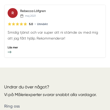
Rebecca Löfgren
R
maj 2021
•
5.0
Utmärkt
Smidig tjänst och var super att ni stämde av med mig
att jag fått hjälp. Rekommenderar!
Läs mer
Undrar du över något?
Vi på Måleriexperter svarar snabbt alla vardagar.
Ring oss