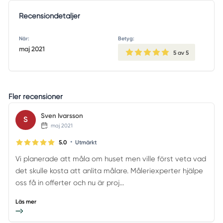
Recensiondetaljer
När:
Betyg:
maj 2021
5
av 5
Fler recensioner
Sven Ivarsson
S
maj 2021
•
5.0
Utmärkt
Vi planerade att måla om huset men ville först veta vad
det skulle kosta att anlita målare. Måleriexperter hjälpe
oss få in offerter och nu är proj...
Läs mer